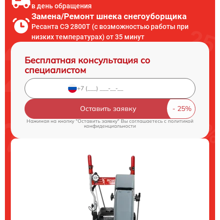
в день обращения
Замена/Pемонт шнека снегоуборщика
Ресанта СЭ 2800Т (с возможностью работы при
низких температурах) от 35 минут
Бесплатная консультация со
специалистом
Оставить заявку
Нажимая на кнопку "Оставить заявку" Вы соглашаетесь c
политикой
конфиденциальности