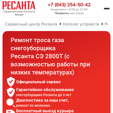
+7 (843) 254-50-42
Ежедневно с 9:00 до 21:00
Сервисный центр Ресанта
в
Позвонить
мне утром
Казани
Сервисный центр Ресанта
Каталог устройств
Рем
Ремонт троса газа
снегоуборщика
Ресанта СЭ 2800Т (с
возможностью работы при
низких температурах)
Официальный сервис
Гарантийное обслуживание
снегоуборщика Ресанта до 3 лет
Диагностика за наш счет,
ремонт по желанию
Бесплатный выезд курьера