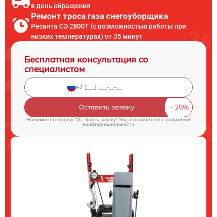
в день обращения
Ремонт троса газа снегоуборщика
Ресанта СЭ 2800Т (с возможностью работы при
низких температурах) от 35 минут
Бесплатная консультация со
специалистом
Оставить заявку
Нажимая на кнопку "Оставить заявку" Вы соглашаетесь c
политикой
конфиденциальности