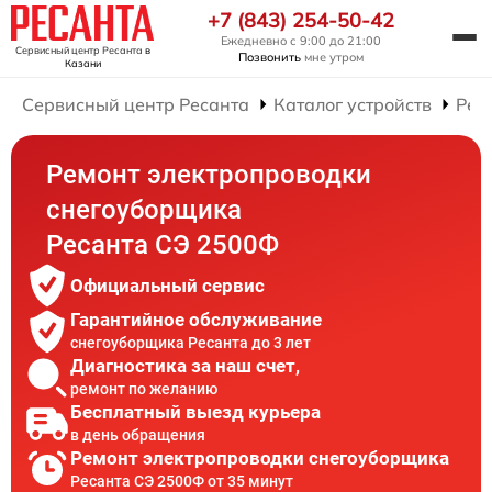
+7 (843) 254-50-42
Ежедневно с 9:00 до 21:00
Сервисный центр Ресанта
в
Позвонить
мне утром
Казани
Сервисный центр Ресанта
Каталог устройств
Рем
Ремонт электропроводки
снегоуборщика
Ресанта СЭ 2500Ф
Официальный сервис
Гарантийное обслуживание
снегоуборщика Ресанта до 3 лет
Диагностика за наш счет,
ремонт по желанию
Бесплатный выезд курьера
в день обращения
Ремонт электропроводки снегоуборщика
Ресанта СЭ 2500Ф от 35 минут