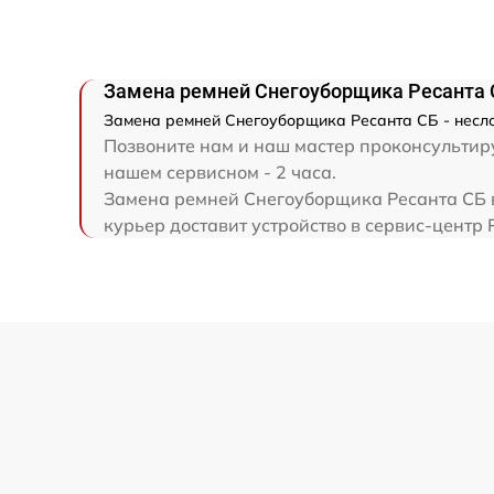
Ремонт привода
Регулировка зазоров клапанов
Замена ремней Снегоуборщика Ресанта 
Замена ремней Снегоуборщика Ресанта СБ - несло
Замена свечей зажигания
Позвоните нам и наш мастер проконсультиру
нашем сервисном - 2 часа.
Замена ремней Снегоуборщика Ресанта СБ в
Демонтаж-монтаж двигателя
курьер доставит устройство в сервис-центр 
Ремонт сцепления
Установка комплекта прокладок
двигателя
Замена прокладки в области двигателя 
редуктора
Замена расходных материалов
карбюратора