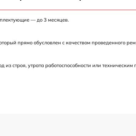
от 60 мин
мплектующие — до 3 месяцев.
от 60 мин
от 60 мин
который прямо обусловлен с качеством проведенного ре
от 60 мин
 из строя, утрата работоспособности или техническим
от 60 мин
от 60 мин
от 60 мин
от 60 мин