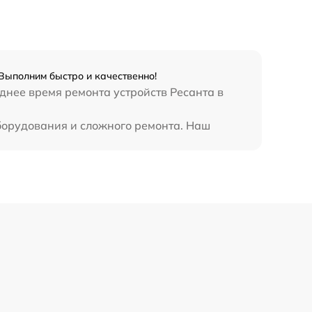
1250 р
800 р
Выполним быстро и качественно!
820 р
днее время ремонта устройств Ресанта в
борудования и сложного ремонта. Наш
2400 р
800 р
3500 р
2500 р
1000 р