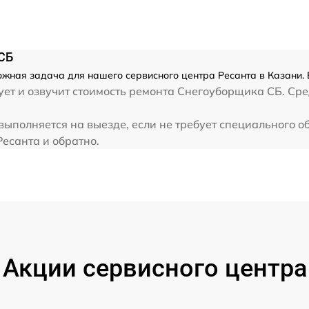
от 60 мин
от 60 мин
СБ
жная задача для нашего сервисного центра Ресанта в Казани. 
от 60 мин
ет и озвучит стоимость ремонта Снегоуборщика СБ. Сре
ыполняется на выезде, если не требует специального о
от 60 мин
Ресанта и обратно.
от 60 мин
от 60 мин
и
от 60 мин
Акции сервисного центра
от 60 мин