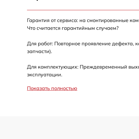
Замена сцепления
Гарантия от сервиса: на смонтированные ко
Смазка втулок
Что считается гарантийным случаем?
Замена подшипника колеса
Для работ: Повторное проявление дефекта, 
запчасти).
Замена кронштейна трансмиссии
Для комплектующих: Преждевременный выход
Ремонт втулок колес
эксплуатации.
Показать полностью
Ремонт фрикционного диска
Ремонт троса газа
Ремонт редуктора