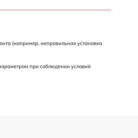
1100 р
600 р
900 р
монта (например, неправильная установка
1350 р
 параметрам при соблюдении условий
2500 р
1800 р
750 р
2430 р