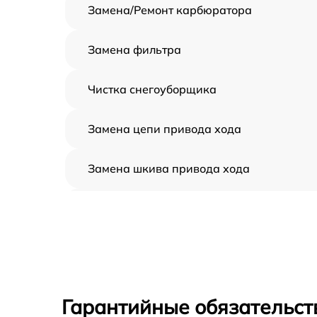
Замена/Pемонт карбюратора
Замена фильтра
Чистка снегоуборщика
Замена цепи привода хода
Замена шкива привода хода
Замена (установка) срезного болта
Замена корпуса шнека
Смазка осей привода
Гарантийные обязательст