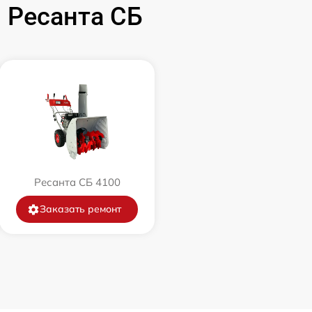
 Ресанта СБ
1000 р
1000 р
1050 р
1000 р
1100 р
Ресанта СБ 4100
700 р
Заказать ремонт
1150 р
3900 р