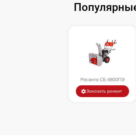
Популярные
Замена катушки зажигания
Замена глушителя
Замена маховика
Замена шины на колесном диске
Замена ремней
Ресанта СБ 4800ПЭ
Натяжка тросов
Заказать ремонт
Ремонт электропроводки
Полное ТО