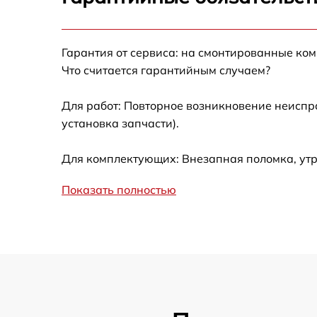
Замена сцепления
Гарантия от сервиса: на смонтированные ко
Смазка втулок
Что считается гарантийным случаем?
Замена подшипника колеса
Для работ: Повторное возникновение неиспр
установка запчасти).
Замена кронштейна трансмиссии
Для комплектующих: Внезапная поломка, утр
Ремонт втулок колес
Показать полностью
Ремонт фрикционного диска
Ремонт троса газа
Ремонт редуктора