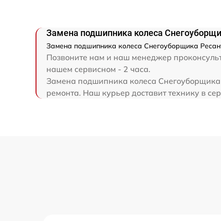
Ремонт привода
Замена подшипника колеса Снегоуборщи
Регулировка зазоров клапанов
Замена подшипника колеса Снегоуборщика Ресанта
Позвоните нам и наш менеджер проконсульт
Замена свечей зажигания
нашем сервисном - 2 часа.
Замена подшипника колеса Снегоуборщика Р
ремонта. Наш курьер доставит технику в се
Демонтаж-монтаж двигателя
Ремонт сцепления
Установка комплекта прокладок
двигателя
Замена прокладки в области двигателя 
редуктора
Замена расходных материалов
карбюратора