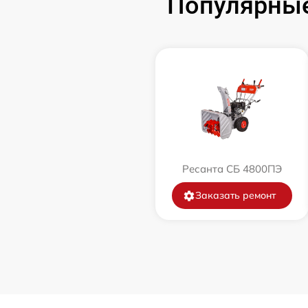
Популярные
Замена катушки зажигания
Замена глушителя
Замена маховика
Замена шины на колесном диске
Ресанта СБ 4800ПЭ
Замена ремней
Заказать ремонт
Натяжка тросов
Ремонт электропроводки
Полное ТО