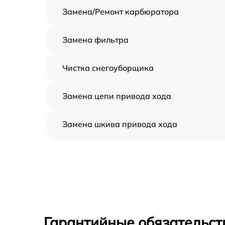
Замена/Pемонт карбюратора
Замена фильтра
Чистка снегоуборщика
Замена цепи привода хода
Замена шкива привода хода
Замена (установка) срезного болта
Замена корпуса шнека
Смазка осей привода
Гарантийные обязательст