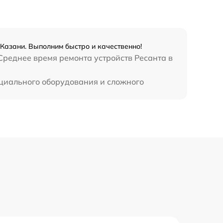
1250 р
800 р
Казани. Выполним быстро и качественно!
Среднее время ремонта устройств Ресанта в
820 р
ециального оборудования и сложного
2400 р
800 р
3500 р
2500 р
1000 р