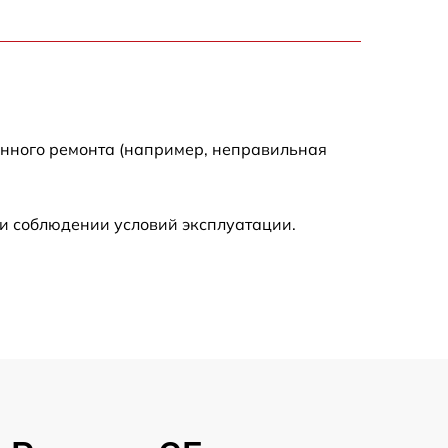
1100 р
600 р
900 р
енного ремонта (например, неправильная
1350 р
и соблюдении условий эксплуатации.
2500 р
1800 р
750 р
2430 р