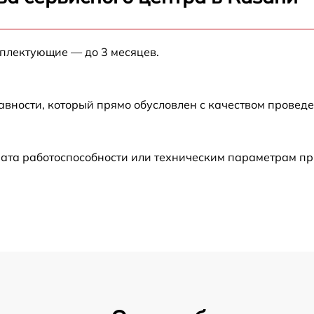
от 60 мин
мплектующие — до 3 месяцев.
от 60 мин
от 60 мин
авности, который прямо обусловлен с качеством провед
от 60 мин
ата работоспособности или техническим параметрам пр
от 60 мин
от 60 мин
от 60 мин
от 60 мин