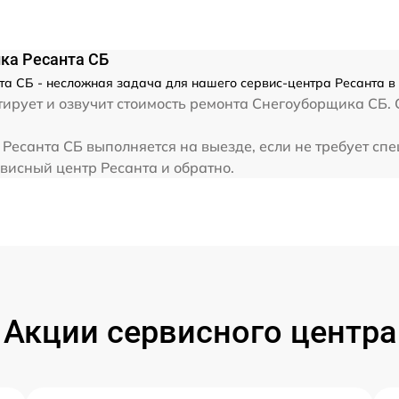
от 60 мин
ка Ресанта СБ
от 60 мин
 СБ - несложная задача для нашего сервис-центра Ресанта в 
ирует и озвучит стоимость ремонта Снегоуборщика СБ. 
от 60 мин
есанта СБ выполняется на выезде, если не требует сп
рвисный центр Ресанта и обратно.
от 60 мин
от 60 мин
от 60 мин
и
Акции сервисного центра
от 60 мин
от 60 мин