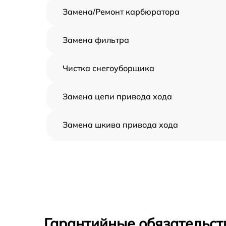
Замена/Pемонт карбюратора
Замена фильтра
Чистка снегоуборщика
Замена цепи привода хода
Замена шкива привода хода
Замена (установка) срезного болта
Замена корпуса шнека
Смазка осей привода
Гарантийные обязательст