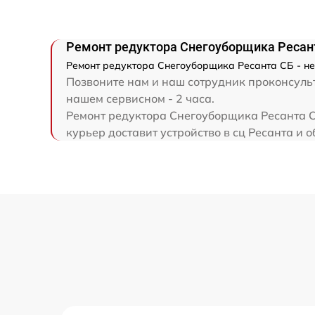
Ремонт привода
Ремонт редуктора Снегоуборщика Ресан
Регулировка зазоров клапанов
Ремонт редуктора Снегоуборщика Ресанта СБ - не
Позвоните нам и наш сотрудник проконсульт
Замена свечей зажигания
нашем сервисном - 2 часа.
Ремонт редуктора Снегоуборщика Ресанта С
курьер доставит устройство в сц Ресанта и о
Демонтаж-монтаж двигателя
Ремонт сцепления
Установка комплекта прокладок
двигателя
Замена прокладки в области двигателя 
редуктора
Замена расходных материалов
карбюратора