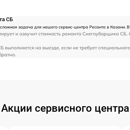
от 60 мин
та СБ
от 60 мин
сложная задача для нашего сервис-центра Ресанта в Казани. В
ирует и озвучит стоимость ремонта Снегоуборщика СБ. 
от 60 мин
Б выполняется на выезде, если не требует специальног
братно.
от 60 мин
от 60 мин
от 60 мин
и
Акции сервисного центра
от 60 мин
от 60 мин