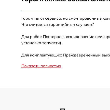
Замена сцепления
Гарантия от сервиса: на смонтированные ко
Смазка втулок
Что считается гарантийным случаем?
Замена подшипника колеса
Для работ: Повторное возникновение неиспр
установка запчасти).
Замена кронштейна трансмиссии
Для комплектующих: Преждевременный выход 
Ремонт втулок колес
Показать полностью
Ремонт фрикционного диска
Ремонт троса газа
Ремонт редуктора