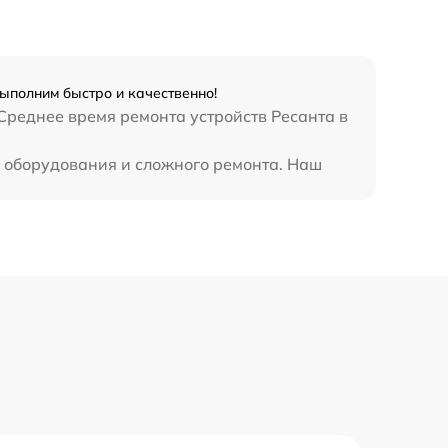
1250 р
800 р
ыполним быстро и качественно!
Среднее время ремонта устройств Ресанта в
820 р
о оборудования и сложного ремонта. Наш
2400 р
800 р
3500 р
2500 р
1000 р