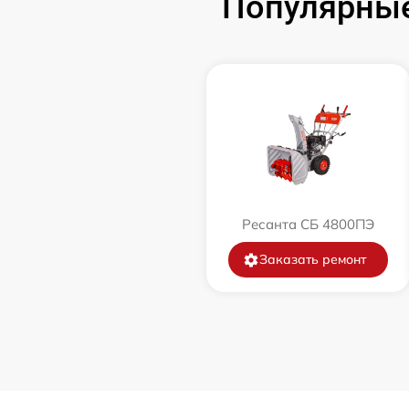
Популярные
Замена катушки зажигания
Замена глушителя
Замена маховика
Замена шины на колесном диске
Ресанта СБ 4800ПЭ
Замена ремней
Заказать ремонт
Натяжка тросов
Ремонт электропроводки
Полное ТО