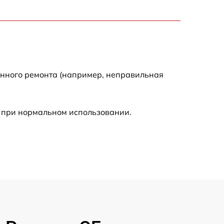
1100 р
600 р
900 р
енного ремонта (например, неправильная
1350 р
 при нормальном использовании.
2500 р
1800 р
750 р
2430 р