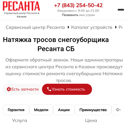
+7 (843) 254-50-42
Ежедневно с 9:00 до 21:00
Сервисный центр Ресанта
в
Позвонить
мне утром
Казани
Сервисный центр Ресанта
Каталог устройств
Рем
Натяжка тросов снегоуборщика
Ресанта СБ
Оформите обратный звонок. Наши администраторы
из сервисного центра Ресанта в Казани произведут
оценку стоимости ремонта снегоуборщика Натяжка
тросов.
Есть запчасти
Узнать стоимость
Гарантия
Модели
Акции
Преимущества
Отзы
Услуга
Цена