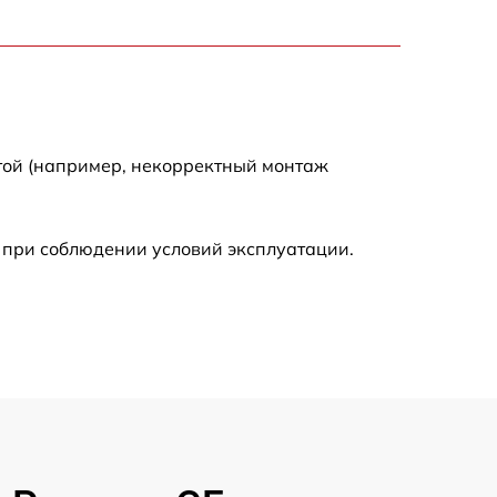
1100 р
600 р
900 р
той (например, некорректный монтаж
1350 р
 при соблюдении условий эксплуатации.
2500 р
1800 р
750 р
2430 р