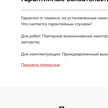
Замена сцепления
Гарантия от сервиса: на установленные нами
Смазка втулок
Что считается гарантийным случаем?
Замена подшипника колеса
Для работ: Повторное возникновение неиспр
запчасти).
Замена кронштейна трансмиссии
Для комплектующих: Преждевременный выход 
Ремонт втулок колес
Показать полностью
Ремонт фрикционного диска
Ремонт троса газа
Ремонт редуктора