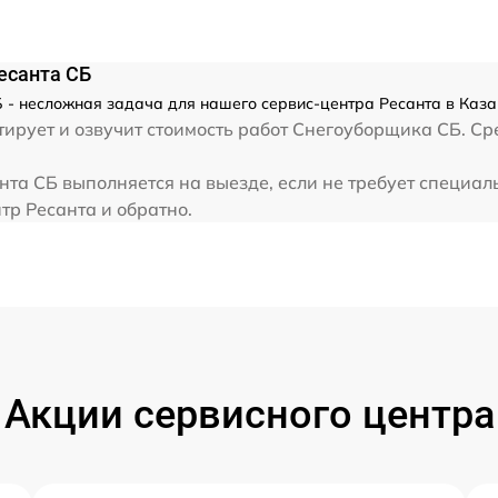
от 60 мин
есанта СБ
от 60 мин
- несложная задача для нашего сервис-центра Ресанта в Казан
ирует и озвучит стоимость работ Снегоуборщика СБ. Ср
от 60 мин
та СБ выполняется на выезде, если не требует специал
тр Ресанта и обратно.
от 60 мин
от 60 мин
от 60 мин
и
Акции сервисного центра
от 60 мин
от 60 мин