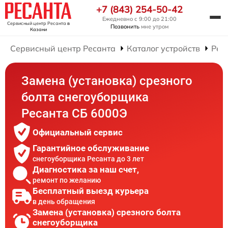
+7 (843) 254-50-42
Ежедневно с 9:00 до 21:00
Сервисный центр Ресанта
в
Позвонить
мне утром
Казани
Сервисный центр Ресанта
Каталог устройств
Рем
Замена (установка) срезного
болта снегоуборщика
Ресанта СБ 6000Э
Официальный сервис
Гарантийное обслуживание
снегоуборщика Ресанта до 3 лет
Диагностика за наш счет,
ремонт по желанию
Бесплатный выезд курьера
в день обращения
Замена (установка) срезного болта
снегоуборщика