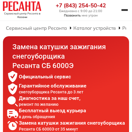
+7 (843) 254-50-42
Ежедневно с 9:00 до 21:00
Сервисный центр Ресанта
в
Позвонить
мне утром
Казани
Сервисный центр Ресанта
Каталог устройств
Рем
Замена катушки зажигания
снегоуборщика
Ресанта СБ 6000Э
Официальный сервис
Гарантийное обслуживание
снегоуборщика Ресанта до 3 лет
Диагностика за наш счет,
ремонт по желанию
Бесплатный выезд курьера
в день обращения
Замена катушки зажигания снегоуборщика
Ресанта СБ 6000Э от 35 минут