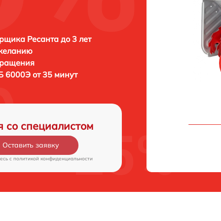
рщика Ресанта до 3 лет
 желанию
бращения
Б 6000Э от 35 минут
я со специалистом
Оставить заявку
есь c
политикой конфиденциальности