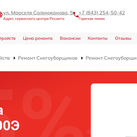
ул. Марселя Салимжанова, 5
+7 (843) 254-50-42
Адрес сервисного центра Ресанта
Горячая линия
тройств
Цена ремонта
Вакансии
Контакты
Отзывы
йств
Ремонт Снегоуборщиков
Ремонт Снегоуборщи
а
00Э