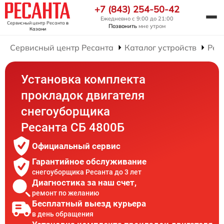
+7 (843) 254-50-42
Ежедневно с 9:00 до 21:00
Сервисный центр Ресанта
в
Позвонить
мне утром
Казани
Сервисный центр Ресанта
Каталог устройств
Рем
Установка комплекта
прокладок двигателя
снегоуборщика
Ресанта СБ 4800Б
Официальный сервис
Гарантийное обслуживание
снегоуборщика Ресанта до 3 лет
Диагностика за наш счет,
ремонт по желанию
Бесплатный выезд курьера
в день обращения