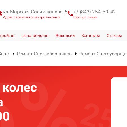
ул. Марселя Салимжанова, 5
+7 (843) 254-50-42
Адрес сервисного центра Ресанта
Горячая линия
тройств
Цена ремонта
Вакансии
Контакты
Отзывы
йств
Ремонт Снегоуборщиков
Ремонт Снегоуборщи
 колес
а
00