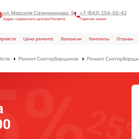
ул. Марселя Салимжанова, 5
+7 (843) 254-50-42
Адрес сервисного центра Ресанта
Горячая линия
тройств
Цена ремонта
Вакансии
Контакты
Отзывы
йств
Ремонт Снегоуборщиков
Ремонт Снегоуборщи
а
00