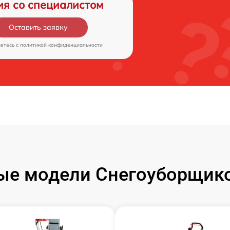
ия со специалистом
Оставить заявку
аетесь c
политикой конфиденциальности
ые модели Снегоуборщико