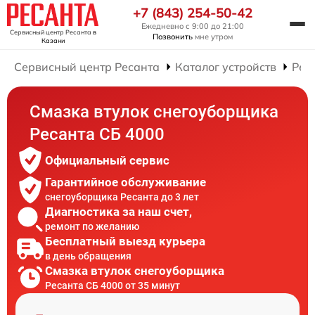
+7 (843) 254-50-42
Ежедневно с 9:00 до 21:00
Сервисный центр Ресанта
в
Позвонить
мне утром
Казани
Сервисный центр Ресанта
Каталог устройств
Рем
Смазка втулок снегоуборщика
Ресанта СБ 4000
Официальный сервис
Гарантийное обслуживание
снегоуборщика Ресанта до 3 лет
Диагностика за наш счет,
ремонт по желанию
Бесплатный выезд курьера
в день обращения
Смазка втулок снегоуборщика
Ресанта СБ 4000 от 35 минут