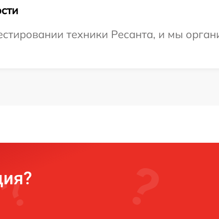
сти
тировании техники Ресанта, и мы органи
ция?