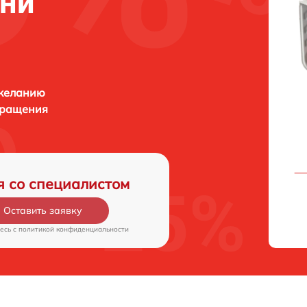
ани
 желанию
бращения
я со специалистом
Оставить заявку
есь c
политикой конфиденциальности