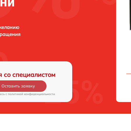
ани
 желанию
бращения
я со специалистом
Оставить заявку
есь c
политикой конфиденциальности