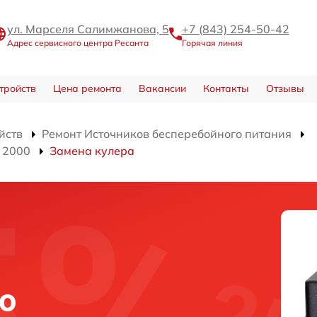
ул. Марселя Салимжанова, 5
+7 (843) 254-50-42
Адрес сервисного центра Ресанта
Горячая линия
тройств
Цена ремонта
Вакансии
Контакты
Отзывы
йств
Ремонт Источников бесперебойного питания
 2000
Замена кулера
о