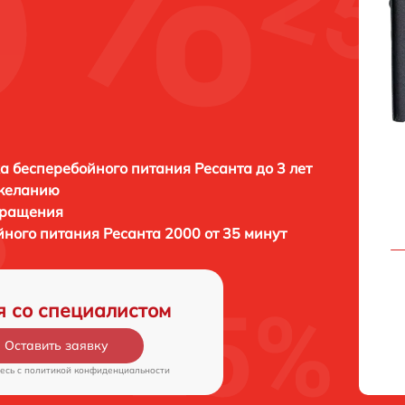
а бесперебойного питания Ресанта до 3 лет
 желанию
бращения
йного питания
Ресанта 2000 от 35 минут
я со специалистом
Оставить заявку
есь c
политикой конфиденциальности