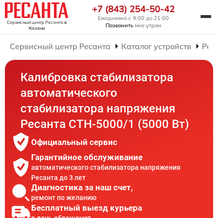
+7 (843) 254-50-42
Ежедневно с 9:00 до 21:00
Сервисный центр Ресанта
в
Позвонить
мне утром
Казани
Сервисный центр Ресанта
Каталог устройств
Рем
Калибровка стабилизатора
автоматического
стабилизатора напряжения
Ресанта СТН-5000/1 (5000 Вт)
Официальный сервис
Гарантийное обслуживание
автоматического стабилизатора напряжения
Ресанта до 3 лет
Диагностика за наш счет,
ремонт по желанию
Бесплатный выезд курьера