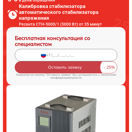
в день обращения
Калибровка стабилизатора
автоматического стабилизатора
напряжения
Ресанта СТН-5000/1 (5000 Вт) от 35 минут
Бесплатная консультация со
специалистом
Оставить заявку
Нажимая на кнопку "Оставить заявку" Вы соглашаетесь c
политикой
конфиденциальности