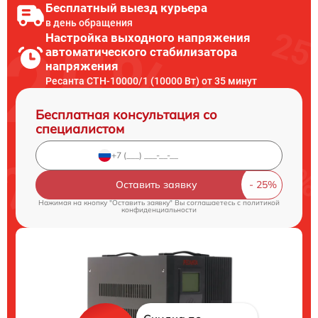
Бесплатный выезд курьера
в день обращения
Настройка выходного напряжения
автоматического стабилизатора
напряжения
Ресанта СТН-10000/1 (10000 Вт) от 35 минут
Бесплатная консультация со
специалистом
Оставить заявку
Нажимая на кнопку "Оставить заявку" Вы соглашаетесь c
политикой
конфиденциальности