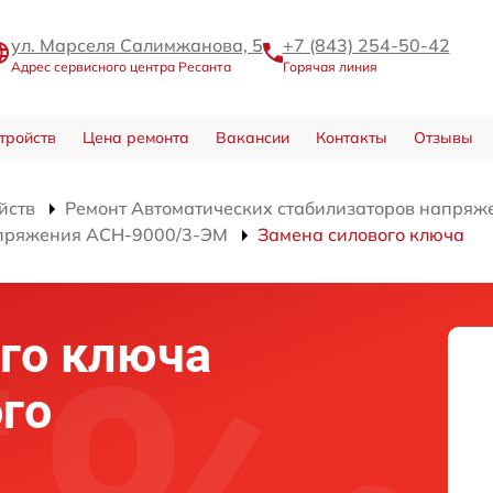
ул. Марселя Салимжанова, 5
+7 (843) 254-50-42
Адрес сервисного центра Ресанта
Горячая линия
тройств
Цена ремонта
Вакансии
Контакты
Отзывы
йств
Ремонт Автоматических стабилизаторов напряж
апряжения АСН-9000/3-ЭМ
Замена силового ключа
го ключа
го