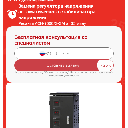
в день обращения
Замена регулятора напряжения
автоматического стабилизатора
напряжения
Ресанта АСН-9000/3-ЭМ от 35 минут
Бесплатная консультация со
специалистом
Оставить заявку
Нажимая на кнопку "Оставить заявку" Вы соглашаетесь c
политикой
конфиденциальности