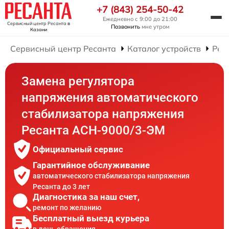
+7 (843) 254-50-42
Ежедневно с 9:00 до 21:00
Сервисный центр Ресанта
в
Позвонить
мне утром
Казани
Сервисный центр Ресанта
Каталог устройств
Рем
Замена регулятора
напряжения автоматического
стабилизатора напряжения
Ресанта АСН-9000/3-ЭМ
Официальный сервис
Гарантийное обслуживание
автоматического стабилизатора напряжения
Ресанта до 3 лет
Диагностика за наш счет,
ремонт по желанию
Бесплатный выезд курьера