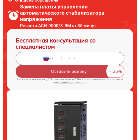
в день обращения
Замена платы управления
автоматического стабилизатора
напряжения
Ресанта АСН-9000/3-ЭМ от 35 минут
Бесплатная консультация со
специалистом
Оставить заявку
Нажимая на кнопку "Оставить заявку" Вы соглашаетесь c
политикой
конфиденциальности