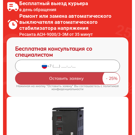
Бесплатный выезд курьера
в день обращения
Ремонт или замена автоматического
выключателя автоматического
стабилизатора напряжения
Ресанта АСН-9000/3-ЭМ от 35 минут
Бесплатная консультация со
специалистом
Оставить заявку
Нажимая на кнопку "Оставить заявку" Вы соглашаетесь c
политикой
конфиденциальности