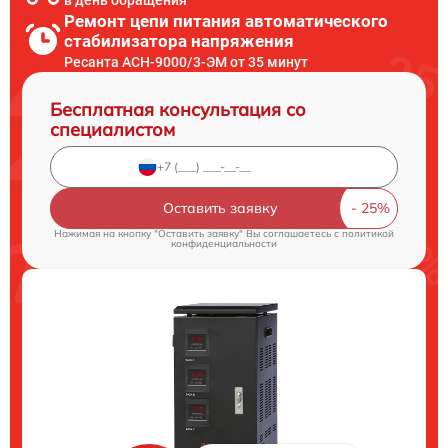
в день обращения
Ремонт цепи питания автоматического
стабилизатора напряжения
Ресанта АСН-9000/3-ЭМ от 35 минут
Бесплатная консультация со
специалистом
Оставить заявку
Нажимая на кнопку "Оставить заявку" Вы соглашаетесь c
политикой
конфиденциальности