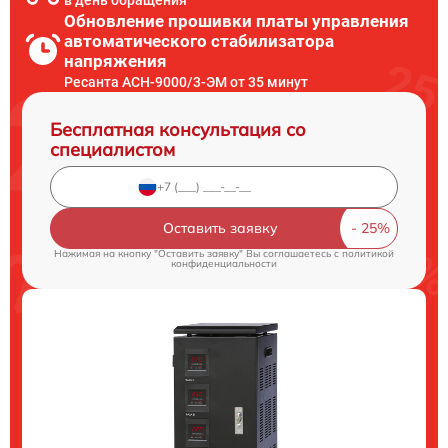
в день обращения
Обновление прошивки платы управления
автоматического стабилизатора
напряжения
Ресанта АСН-9000/3-ЭМ от 35 минут
Бесплатная консультация со
специалистом
Оставить заявку
Нажимая на кнопку "Оставить заявку" Вы соглашаетесь c
политикой
конфиденциальности