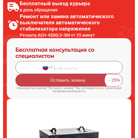
Бесплатный выезд курьера
в день обращения
Ремонт или замена автоматического
выключателя автоматического
стабилизатора напряжения
Ресанта АСН-4500/3-ЭМ от 35 минут
Бесплатная консультация со
специалистом
Оставить заявку
Нажимая на кнопку "Оставить заявку" Вы соглашаетесь c
политикой
конфиденциальности