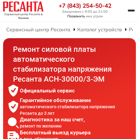
+7 (843) 254-50-42
Ежедневно с 9:00 до 21:00
Сервисный центр Ресанта
в
Позвонить
мне утром
Казани
Сервисный центр Ресанта
Каталог устройств
Рем
Ремонт силовой платы
автоматического
стабилизатора напряжения
Ресанта АСН-30000/3-ЭМ
Официальный сервис
Гарантийное обслуживание
автоматического стабилизатора напряжения
Ресанта до 3 лет
Диагностика за наш счет,
ремонт по желанию
Бесплатный выезд курьера