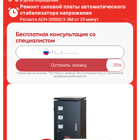
в день обращения
Ремонт силовой платы автоматического
стабилизатора напряжения
Ресанта АСН-30000/3-ЭМ от 35 минут
Бесплатная консультация со
специалистом
Оставить заявку
Нажимая на кнопку "Оставить заявку" Вы соглашаетесь c
политикой
конфиденциальности