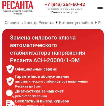
+7 (843) 254-50-42
Ежедневно с 9:00 до 21:00
Сервисный центр Ресанта
в
Позвонить
мне утром
Казани
Сервисный центр Ресанта
Каталог устройств
Рем
Замена силового ключа
автоматического
стабилизатора напряжения
Ресанта АСН-20000/1-ЭМ
Официальный сервис
Гарантийное обслуживание
автоматического стабилизатора напряжения
Ресанта до 3 лет
Диагностика за наш счет,
ремонт по желанию
Бесплатный выезд курьера