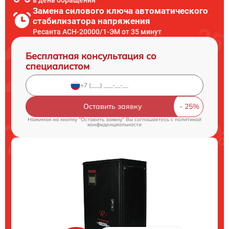
в день обращения
Замена силового ключа автоматического
стабилизатора напряжения
Ресанта АСН-20000/1-ЭМ от 35 минут
Бесплатная консультация со
специалистом
Оставить заявку
Нажимая на кнопку "Оставить заявку" Вы соглашаетесь c
политикой
конфиденциальности