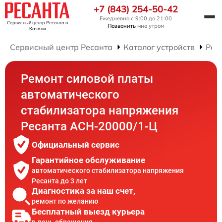
+7 (843) 254-50-42
Ежедневно с 9:00 до 21:00
Сервисный центр Ресанта
в
Позвонить
мне утром
Казани
Сервисный центр Ресанта
Каталог устройств
Рем
Ремонт силовой платы
автоматического
стабилизатора напряжения
Ресанта АСН-20000/1-Ц
Официальный сервис
Гарантийное обслуживание
автоматического стабилизатора напряжения
Ресанта до 3 лет
Диагностика за наш счет,
ремонт по желанию
Бесплатный выезд курьера