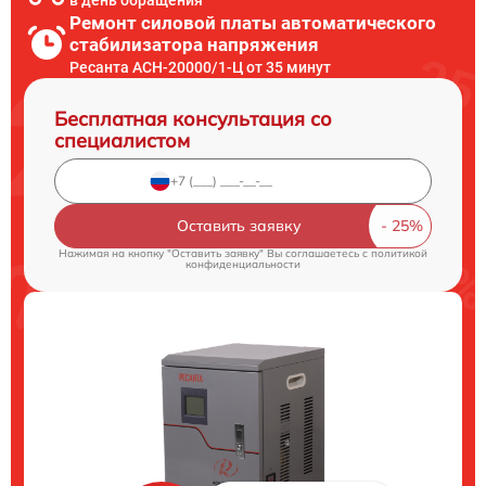
в день обращения
Ремонт силовой платы автоматического
стабилизатора напряжения
Ресанта АСН-20000/1-Ц от 35 минут
Бесплатная консультация со
специалистом
Оставить заявку
Нажимая на кнопку "Оставить заявку" Вы соглашаетесь c
политикой
конфиденциальности