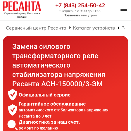
+7 (843) 254-50-42
Ежедневно с 9:00 до 21:00
Сервисный центр Ресанта
в
Позвонить
мне утром
Казани
Сервисный центр Ресанта
Каталог устройств
Рем
Замена силового
трансформаторного реле
автоматического
стабилизатора напряжения
Ресанта АСН-150000/3-ЭМ
Официальный сервис
Гарантийное обслуживание
автоматического стабилизатора напряжения
Ресанта до 3 лет
Диагностика за наш счет,
ремонт по желанию