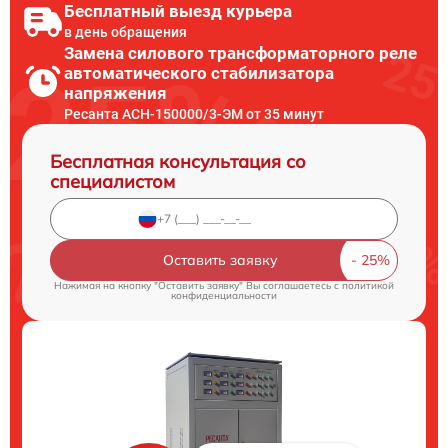
Бесплатный выезд курьера
в день обращения
Замена силового трансформаторного реле
автоматического стабилизатора
напряжения
Ресанта АСН-150000/3-ЭМ от 35 минут
Бесплатная консультация со
специалистом
Оставить заявку
Нажимая на кнопку "Оставить заявку" Вы соглашаетесь c
политикой
конфиденциальности