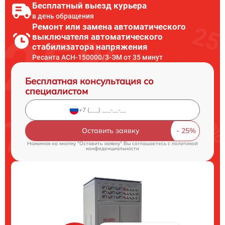
Бесплатный выезд курьера
в день обращения
Ремонт или замена автоматического
выключателя автоматического
стабилизатора напряжения
Ресанта АСН-150000/3-ЭМ от 35 минут
Бесплатная консультация со
специалистом
Оставить заявку
Нажимая на кнопку "Оставить заявку" Вы соглашаетесь c
политикой
конфиденциальности