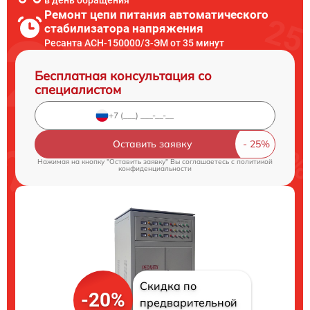
в день обращения
Ремонт цепи питания автоматического
стабилизатора напряжения
Ресанта АСН-150000/3-ЭМ от 35 минут
Бесплатная консультация со
специалистом
Оставить заявку
Нажимая на кнопку "Оставить заявку" Вы соглашаетесь c
политикой
конфиденциальности
Скидка по
-20%
предварительной