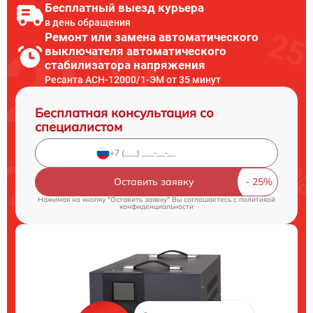
Бесплатный выезд курьера
в день обращения
Ремонт или замена автоматического
выключателя автоматического
стабилизатора напряжения
Ресанта АСН-12000/1-ЭМ от 35 минут
Бесплатная консультация со
специалистом
Оставить заявку
Нажимая на кнопку "Оставить заявку" Вы соглашаетесь c
политикой
конфиденциальности